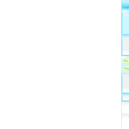
Logi
My 
Wap