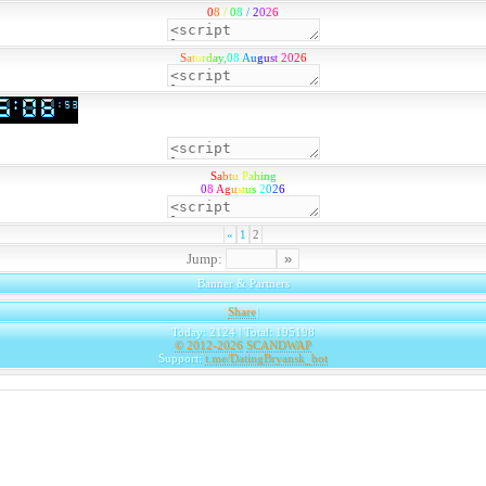
0
8
/
0
8
/
2
0
2
6
S
a
t
u
r
d
a
y
,
0
8
A
u
g
u
s
t
2
0
2
6
S
a
b
t
u
P
a
h
i
n
g
0
8
A
g
u
s
t
u
s
2
0
2
6
«
1
2
Jump:
Banner & Partners
Share
|
Today: 2124 | Total: 195198
© 2012-2026
SCANDWAP
Support:
t.me/DatingBryansk_bot