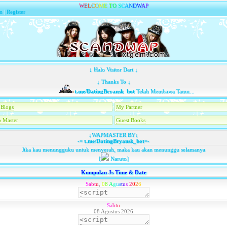
W
E
L
C
O
M
E
T
O
S
C
A
N
D
W
A
P
n
|
Register
↓ Halo Visitor Dari ↓
↓ Thanks To ↓
t.me/DatingBryansk_bot
Telah Membawa Tamu...
Blogs
My Partner
 Master
Guest Books
↓WAPMASTER BY↓
-=
t.me/DatingBryansk_bot
=-
Jika kau menungguku untuk menyerah, maka kau akan menunggu selamanya
[
Naruto]
Kumpulan Js Time & Date
S
a
b
t
u
,
0
8
A
g
u
s
t
u
s
2
0
2
6
S
a
b
t
u
08 Agustus 2026