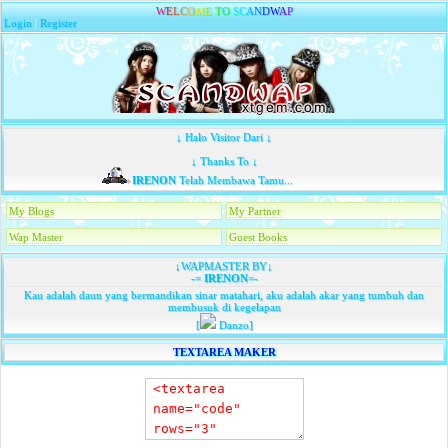
W
E
L
C
O
M
E
T
O
S
C
A
N
D
W
A
P
Login
|
Register
↓ Halo Visitor Dari ↓
↓ Thanks To ↓
IRENON
Telah Membawa Tamu...
My Blogs
My Partner
Wap Master
Guest Books
↓WAPMASTER BY↓
-=
IRENON
=-
Kau adalah daun yang bermandikan sinar matahari, aku adalah akar yang tumbuh dan
membusuk di kegelapan
[
Danzo]
TEXTAREA MAKER