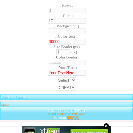
↓ Rows ↓
↓ Cols ↓
↓ Background ↓
↓ Color Text ↓
Size Border (px)
(px)
↓ Color Border ↓
↓ Your Text ↓
Banner & Partners
Share
|
Today: 130 | Total: 439502
© 2012-2026
SCANDWAP
Support:
IRENON