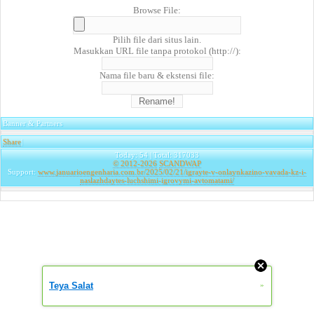
Browse File:
Pilih file dari situs lain.
Masukkan URL file tanpa protokol (http://):
Nama file baru & ekstensi file:
Banner & Partners
Share
|
Today: 54 | Total: 317033
© 2012-2026
SCANDWAP
Support:
www.januarioengenharia.com.br/2025/02/21/igrayte-v-onlaynkazino-vavada-kz-i-
naslazhdaytes-luchshimi-igrovymi-avtomatami/
Teya Salat
»