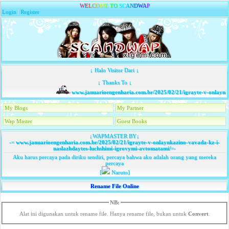
W
E
L
C
O
M
E
T
O
S
C
A
N
D
W
A
P
Login
|
Register
↓ Halo Visitor Dari ↓
↓ Thanks To ↓
www.januarioengenharia.com.br/2025/02/21/igrayte-v-onlaynka
My Blogs
My Partner
Wap Master
Guest Books
↓WAPMASTER BY↓
-=
www.januarioengenharia.com.br/2025/02/21/igrayte-v-onlaynkazino-vavada-kz-i-
naslazhdaytes-luchshimi-igrovymi-avtomatami/
=-
Aku harus percaya pada diriku sendiri, percaya bahwa aku adalah orang yang mereka
percaya
[
Naruto]
Rename File Online
NB:
Alat ini digunakan untuk rename file. Hanya rename file, bukan untuk
Convert
.