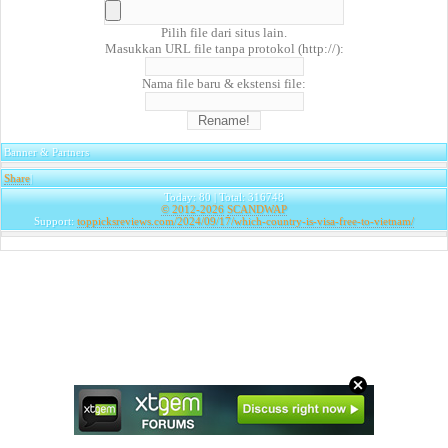
Pilih file dari situs lain.
Masukkan URL file tanpa protokol (http://):
Nama file baru & ekstensi file:
Banner & Partners
Share
|
Today: 80 | Total: 316748
© 2012-2026
SCANDWAP
Support:
toppicksreviews.com/2024/09/17/which-country-is-visa-free-to-vietnam/