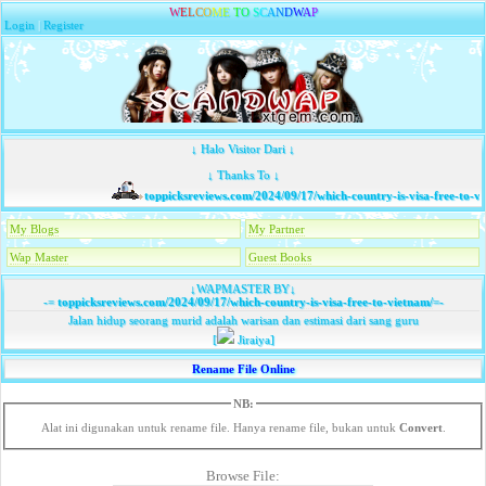
W
E
L
C
O
M
E
T
O
S
C
A
N
D
W
A
P
Login
|
Register
↓ Halo Visitor Dari ↓
↓ Thanks To ↓
toppicksreviews.com/2024/09/17/which-country-is-visa-free-to-vi
My Blogs
My Partner
Wap Master
Guest Books
↓WAPMASTER BY↓
-=
toppicksreviews.com/2024/09/17/which-country-is-visa-free-to-vietnam/
=-
Jalan hidup seorang murid adalah warisan dan estimasi dari sang guru
[
Jiraiya]
Rename File Online
NB:
Alat ini digunakan untuk rename file. Hanya rename file, bukan untuk
Convert
.
Browse File: