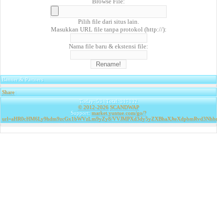
Browse File:
Pilih file dari situs lain.
Masukkan URL file tanpa protokol (http://):
Nama file baru & ekstensi file:
Banner & Partners
Share
|
Today: 53 | Total: 317032
© 2012-2026
SCANDWAP
Support:
market.yuntue.com/go/?
url=aHR0cHM6Ly9hdm9zcGx1bWVzLm9yZy8/VVJMPXd3dy5yZXBhaXJteXdpbmRvd3Nhbm