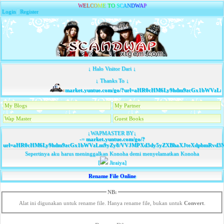
W
E
L
C
O
M
E
T
O
S
C
A
N
D
W
A
P
Login
|
Register
↓ Halo Visitor Dari ↓
↓ Thanks To ↓
market.yuntue.com/go/?url=aHR0cHM6Ly9hdm9zcGx1bWVzLm
My Blogs
My Partner
Wap Master
Guest Books
↓WAPMASTER BY↓
-=
market.yuntue.com/go/?
url=aHR0cHM6Ly9hdm9zcGx1bWVzLm9yZy8/VVJMPXd3dy5yZXBhaXJteXdpbmRvd3N
Sepertinya aku harus meninggalkan Konoha demi menyelamatkan Konoha
[
Jiraiya]
Rename File Online
NB:
Alat ini digunakan untuk rename file. Hanya rename file, bukan untuk
Convert
.