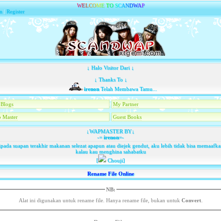
W
E
L
C
O
M
E
T
O
S
C
A
N
D
W
A
P
n
|
Register
↓ Halo Visitor Dari ↓
↓ Thanks To ↓
irenon
Telah Membawa Tamu...
Blogs
My Partner
 Master
Guest Books
↓WAPMASTER BY↓
-=
irenon
=-
pada suapan terakhir makanan selezat apapun atau diejek gendut, aku lebih tidak bisa memaaf
kalau kau menghina sahabatku
[
Chouji]
Rename File Online
NB:
Alat ini digunakan untuk rename file. Hanya rename file, bukan untuk
Convert
.