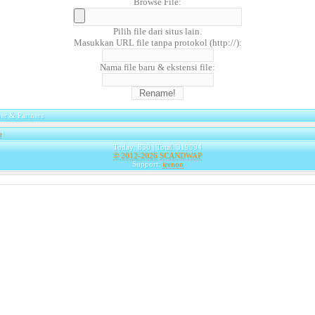
Browse File:
Pilih file dari situs lain.
Masukkan URL file tanpa protokol (http://):
Nama file baru & ekstensi file:
er & Partners
e
|
Today: 830 | Total: 319094
© 2012-2026
SCANDWAP
Support:
irenon