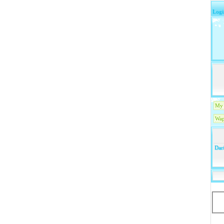
Logi
My 
Wap
Dari