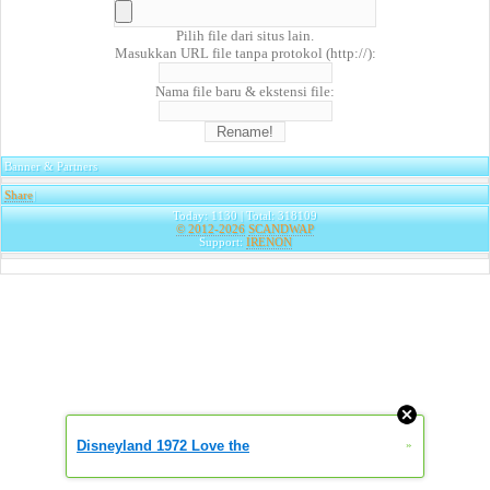
Pilih file dari situs lain.
Masukkan URL file tanpa protokol (http://):
Nama file baru & ekstensi file:
Banner & Partners
Share
|
Today: 1130 | Total: 318109
© 2012-2026
SCANDWAP
Support:
IRENON
Disneyland 1972 Love the
»