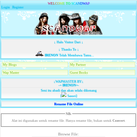
W
E
L
C
O
M
E
T
O
S
C
A
N
D
W
A
P
Login
|
Register
↓ Halo Visitor Dari ↓
↓ Thanks To ↓
IRENON
Telah Membawa Tamu...
My Blogs
My Partner
Wap Master
Guest Books
↓WAPMASTER BY↓
-=
IRENON
=-
Seni itu abadi dan akan selalu dikenang
[
Sasori]
Rename File Online
NB:
Alat ini digunakan untuk rename file. Hanya rename file, bukan untuk
Convert
.
Browse File: