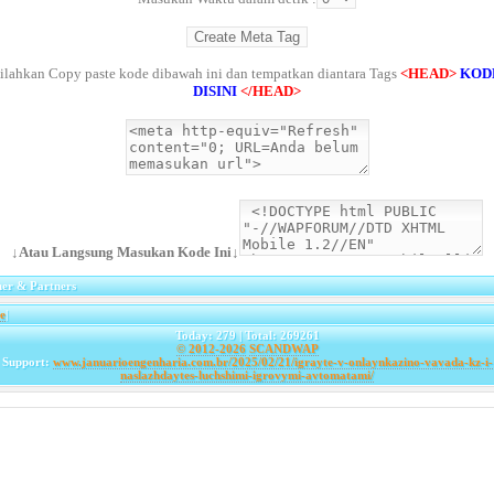
ilahkan Copy paste kode dibawah ini dan tempatkan diantara Tags
<HEAD>
KOD
DISINI
</HEAD>
↓Atau Langsung Masukan Kode Ini↓
er & Partners
e
|
Today: 279 | Total: 269261
© 2012-2026
SCANDWAP
Support:
www.januarioengenharia.com.br/2025/02/21/igrayte-v-onlaynkazino-vavada-kz-i-
naslazhdaytes-luchshimi-igrovymi-avtomatami/