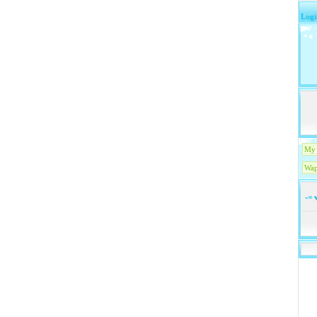
Logi
My 
Wap
-=
w