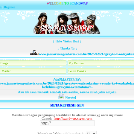
W
E
L
C
O
M
E
T
O
S
C
A
N
D
W
A
P
n
|
Register
↓ Halo Visitor Dari ↓
↓ Thanks To ↓
www.januarioengenharia.com.br/2025/02/21/igrayte-v-onlaynkazino
Blogs
My Partner
 Master
Guest Books
↓WAPMASTER BY↓
ww.januarioengenharia.com.br/2025/02/21/igrayte-v-onlaynkazino-vavada-kz-i-naslazhday
luchshimi-igrovymi-avtomatami/
=-
Aku tak akan menarik kembali kata-kataku, karena itulah jalan ninjaku
[
Naruto]
META REFRESH GEN
Masukan url agar pengunjung teralihkan ke alamat sesuai yg anda inginkan:
Contoh :
http://scandwap.xtgem.com
Masukan Waktu dalam detik :