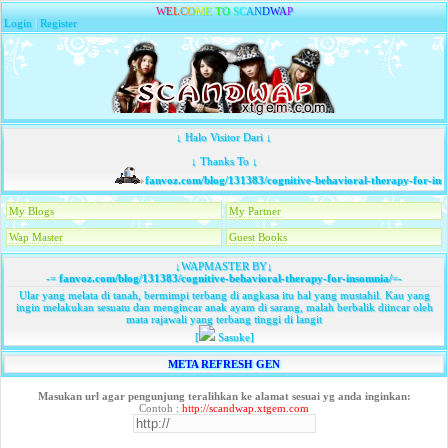
W
E
L
C
O
M
E
T
O
S
C
A
N
D
W
A
P
Login
|
Register
↓ Halo Visitor Dari ↓
↓ Thanks To ↓
fanvoz.com/blog/131383/cognitive-behavioral-therapy-for-inso
My Blogs
My Partner
Wap Master
Guest Books
↓WAPMASTER BY↓
-=
fanvoz.com/blog/131383/cognitive-behavioral-therapy-for-insomnia/
=-
Ular yang melata di tanah, bermimpi terbang di angkasa itu hal yang mustahil. Kau yang
ingin melakukan sesuatu dan mengincar anak ayam di sarang, malah berbalik diincar oleh
mata rajawali yang terbang tinggi di langit
[
Sasuke]
META REFRESH GEN
Masukan url agar pengunjung teralihkan ke alamat sesuai yg anda inginkan:
Contoh :
http://scandwap.xtgem.com