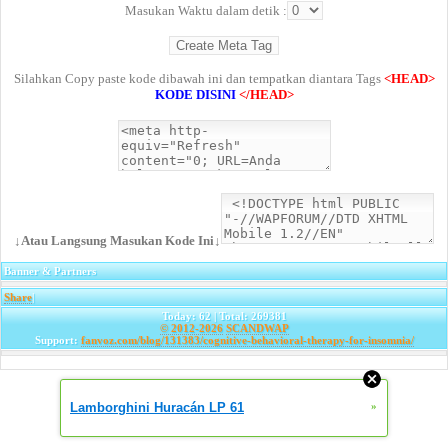
Masukan Waktu dalam detik :
Silahkan Copy paste kode dibawah ini dan tempatkan diantara Tags
<HEAD>
KODE DISINI
</HEAD>
↓Atau Langsung Masukan Kode Ini↓
Banner & Partners
Share
|
Today: 62 | Total: 269381
© 2012-2026
SCANDWAP
Support:
fanvoz.com/blog/131383/cognitive-behavioral-therapy-for-insomnia/
Lamborghini Huracán LP 61
»