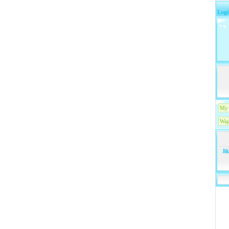
Logi
My 
Wap
Ji