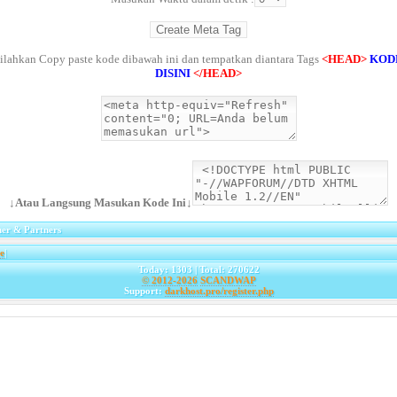
ilahkan Copy paste kode dibawah ini dan tempatkan diantara Tags
<HEAD>
KOD
DISINI
</HEAD>
↓Atau Langsung Masukan Kode Ini↓
er & Partners
e
|
Today: 1303 | Total: 270622
© 2012-2026
SCANDWAP
Support:
darkhost.pro/register.php