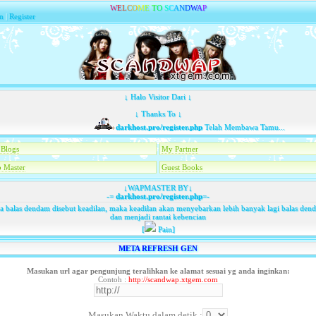
W
E
L
C
O
M
E
T
O
S
C
A
N
D
W
A
P
n
|
Register
↓ Halo Visitor Dari ↓
↓ Thanks To ↓
darkhost.pro/register.php
Telah Membawa Tamu...
Blogs
My Partner
 Master
Guest Books
↓WAPMASTER BY↓
-=
darkhost.pro/register.php
=-
ka balas dendam disebut keadilan, maka keadilan akan menyebarkan lebih banyak lagi balas den
dan menjadi rantai kebencian
[
Pain]
META REFRESH GEN
Masukan url agar pengunjung teralihkan ke alamat sesuai yg anda inginkan:
Contoh :
http://scandwap.xtgem.com
Masukan Waktu dalam detik :