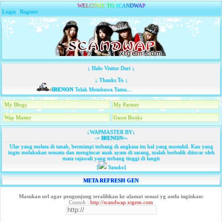
W
E
L
C
O
M
E
T
O
S
C
A
N
D
W
A
P
Login
|
Register
↓ Halo Visitor Dari ↓
↓ Thanks To ↓
IRENON
Telah Membawa Tamu...
My Blogs
My Partner
Wap Master
Guest Books
↓WAPMASTER BY↓
-=
IRENON
=-
Ular yang melata di tanah, bermimpi terbang di angkasa itu hal yang mustahil. Kau yang
ingin melakukan sesuatu dan mengincar anak ayam di sarang, malah berbalik diincar oleh
mata rajawali yang terbang tinggi di langit
[
Sasuke]
META REFRESH GEN
Masukan url agar pengunjung teralihkan ke alamat sesuai yg anda inginkan:
Contoh :
http://scandwap.xtgem.com