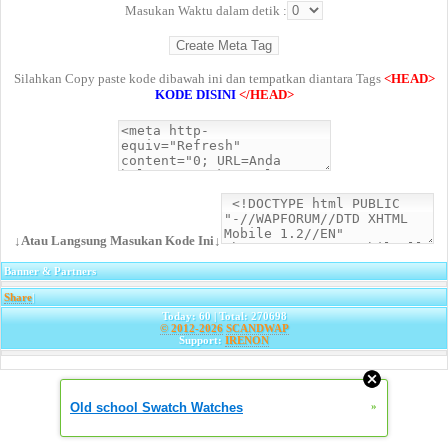
Masukan Waktu dalam detik :
Silahkan Copy paste kode dibawah ini dan tempatkan diantara Tags
<HEAD>
KODE DISINI
</HEAD>
↓Atau Langsung Masukan Kode Ini↓
Banner & Partners
Share
|
Today: 60 | Total: 270698
© 2012-2026
SCANDWAP
Support:
IRENON
Old school Swatch Watches
»