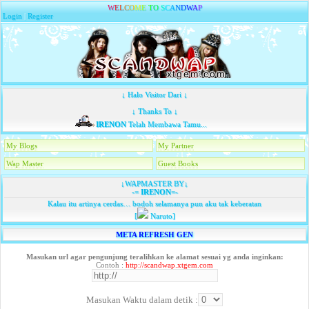
W
E
L
C
O
M
E
T
O
S
C
A
N
D
W
A
P
Login
|
Register
↓ Halo Visitor Dari ↓
↓ Thanks To ↓
IRENON
Telah Membawa Tamu...
My Blogs
My Partner
Wap Master
Guest Books
↓WAPMASTER BY↓
-=
IRENON
=-
Kalau itu artinya cerdas… bodoh selamanya pun aku tak keberatan
[
Naruto]
META REFRESH GEN
Masukan url agar pengunjung teralihkan ke alamat sesuai yg anda inginkan:
Contoh :
http://scandwap.xtgem.com
Masukan Waktu dalam detik :