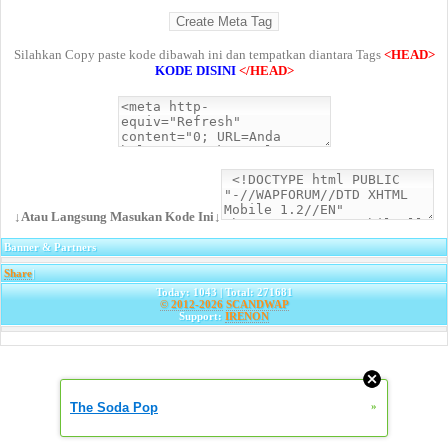
Silahkan Copy paste kode dibawah ini dan tempatkan diantara Tags
<HEAD>
KODE DISINI
</HEAD>
↓Atau Langsung Masukan Kode Ini↓
Banner & Partners
Share
|
Today: 1043 | Total: 271681
© 2012-2026
SCANDWAP
Support:
IRENON
The Soda Pop
»