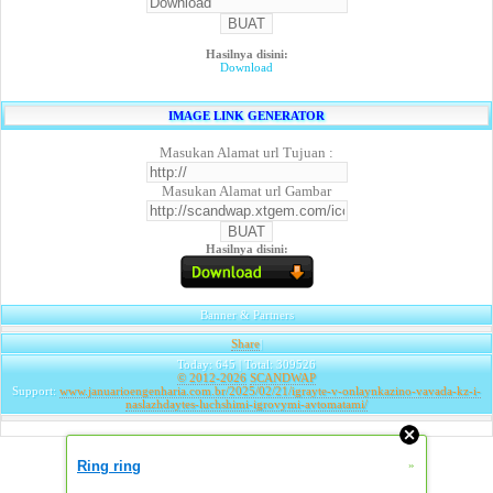
Hasilnya disini:
Download
IMAGE LINK GENERATOR
Masukan Alamat url Tujuan :
Masukan Alamat url Gambar
Hasilnya disini:
Banner & Partners
Share
|
Today: 645 | Total: 309526
© 2012-2026
SCANDWAP
Support:
www.januarioengenharia.com.br/2025/02/21/igrayte-v-onlaynkazino-vavada-kz-i-
naslazhdaytes-luchshimi-igrovymi-avtomatami/
Ring ring
»