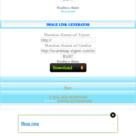
Hasilnya disini:
Download
IMAGE LINK GENERATOR
Masukan Alamat url Tujuan :
Masukan Alamat url Gambar
Hasilnya disini:
Banner & Partners
Share
|
Today: 360 | Total: 312931
© 2012-2026
SCANDWAP
Support:
darkhost.pro/register.php
Ring ring
»