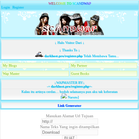
W
E
L
C
O
M
E
T
O
S
C
A
N
D
W
A
P
Login
|
Register
↓ Halo Visitor Dari ↓
↓ Thanks To ↓
darkhost.pro/register.php
Telah Membawa Tamu...
My Blogs
My Partner
Wap Master
Guest Books
↓WAPMASTER BY↓
-=
darkhost.pro/register.php
=-
Kalau itu artinya cerdas… bodoh selamanya pun aku tak keberatan
[
Naruto]
Link Generator
Masukan Alamat Url Tujuan
Nama Teks Yang ingin ditampilkan