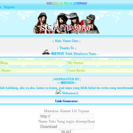
W
E
L
C
O
M
E
T
O
S
C
A
N
D
W
A
P
n
|
Register
↓ Halo Visitor Dari ↓
↓ Thanks To ↓
IRENON
Telah Membawa Tamu...
Blogs
My Partner
 Master
Guest Books
↓WAPMASTER BY↓
-=
IRENON
=-
dah kubilang, aku ya aku, kamu ya kamu, soal siapa yang lebih hebat itu cerita yang membosan
[
Shikamaru]
Link Generator
Masukan Alamat Url Tujuan
Nama Teks Yang ingin ditampilkan