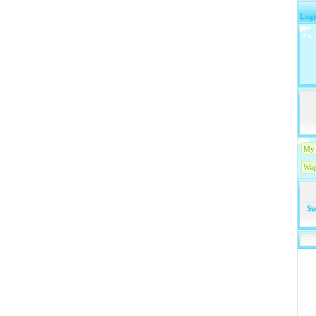
Logi
My 
Wap
Su