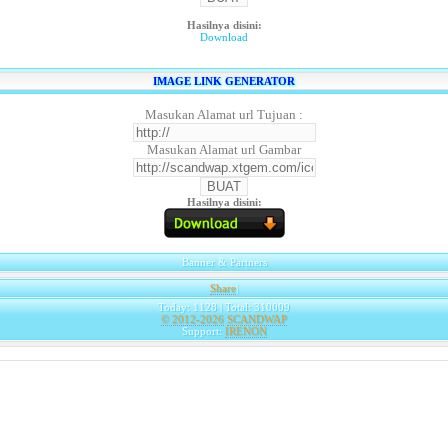
Hasilnya disini:
Download
IMAGE LINK GENERATOR
Masukan Alamat url Tujuan :
Masukan Alamat url Gambar
Hasilnya disini:
Banner & Partners
Share
|
Today: 1128 | Total: 310009
© 2012-2026
SCANDWAP
Support:
IRENON