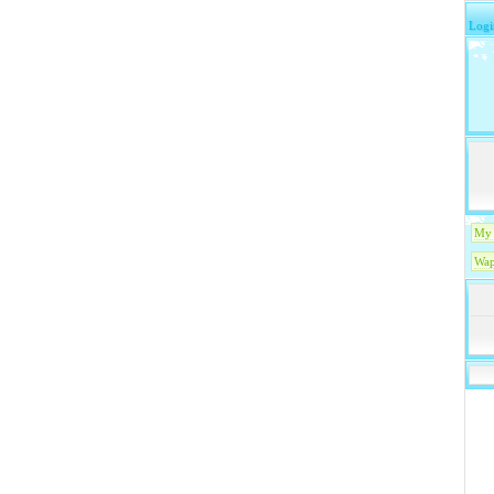
Logi
My 
Wap