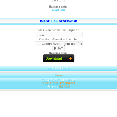
Hasilnya disini:
Download
IMAGE LINK GENERATOR
Masukan Alamat url Tujuan :
Masukan Alamat url Gambar
Hasilnya disini:
Banner & Partners
Share
|
Today: 127 | Total: 308742
© 2012-2026
SCANDWAP
Support:
IRENON