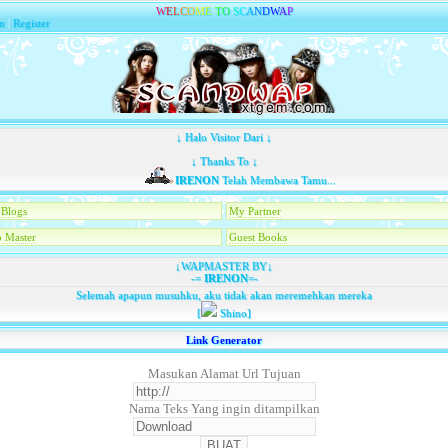
W
E
L
C
O
M
E
T
O
S
C
A
N
D
W
A
P
n
|
Register
↓ Halo Visitor Dari ↓
↓ Thanks To ↓
IRENON
Telah Membawa Tamu...
Blogs
My Partner
 Master
Guest Books
↓WAPMASTER BY↓
-=
IRENON
=-
Selemah apapun musuhku, aku tidak akan meremehkan mereka
[
Shino]
Link Generator
Masukan Alamat Url Tujuan
Nama Teks Yang ingin ditampilkan