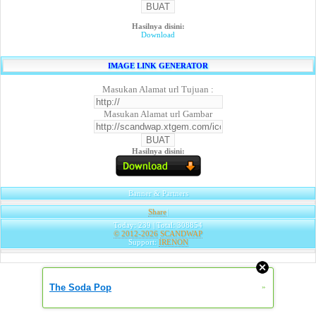
Hasilnya disini:
Download
IMAGE LINK GENERATOR
Masukan Alamat url Tujuan :
Masukan Alamat url Gambar
Hasilnya disini:
Banner & Partners
Share
|
Today: 239 | Total: 308854
© 2012-2026
SCANDWAP
Support:
IRENON
The Soda Pop
»