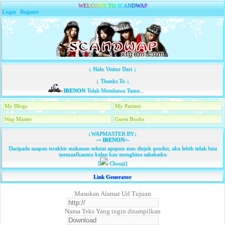
W
E
L
C
O
M
E
T
O
S
C
A
N
D
W
A
P
Login
|
Register
↓ Halo Visitor Dari ↓
↓ Thanks To ↓
IRENON
Telah Membawa Tamu...
My Blogs
My Partner
Wap Master
Guest Books
↓WAPMASTER BY↓
-=
IRENON
=-
Daripada suapan terakhir makanan selezat apapun atau diejek gendut, aku lebih tidak bisa
memaafkanmu kalau kau menghina sahabatku
[
Chouji]
Link Generator
Masukan Alamat Url Tujuan
Nama Teks Yang ingin ditampilkan