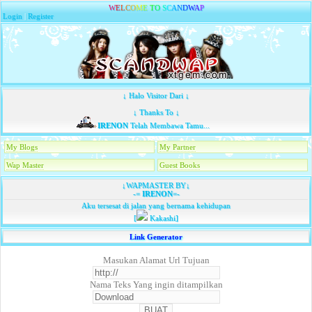
W
E
L
C
O
M
E
T
O
S
C
A
N
D
W
A
P
Login
|
Register
↓ Halo Visitor Dari ↓
↓ Thanks To ↓
IRENON
Telah Membawa Tamu...
My Blogs
My Partner
Wap Master
Guest Books
↓WAPMASTER BY↓
-=
IRENON
=-
Aku tersesat di jalan yang bernama kehidupan
[
Kakashi]
Link Generator
Masukan Alamat Url Tujuan
Nama Teks Yang ingin ditampilkan