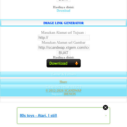
Hasilnya disini:
Download
IMAGE LINK GENERATOR
Masukan Alamat url Tujuan :
Masukan Alamat url Gambar
Hasilnya disini:
Banner & Partners
Share
|
Today: 962 | Total: 313533
© 2012-2026
SCANDWAP
Support:
IRENON
80s toys - Atari. I still
»