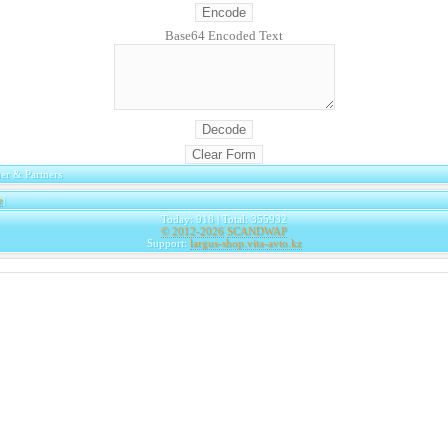
Base64 Encoded Text
er & Partners
e
|
Today: 918 | Total: 355932
© 2012-2026
SCANDWAP
Support:
largus-shop.vita-avto.kz