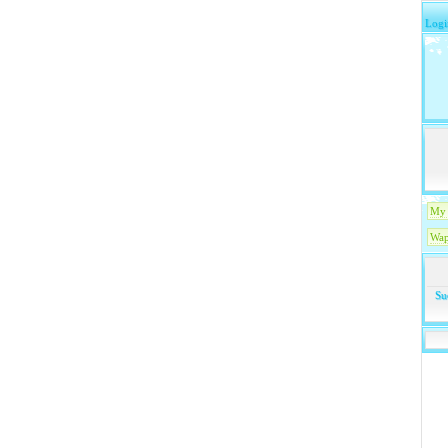
Logi
My 
Wap
Su