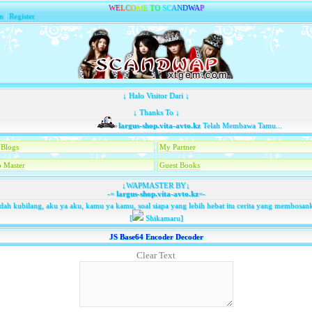
W
E
L
C
O
M
E
T
O
S
C
A
N
D
W
A
P
n
|
Register
↓ Halo Visitor Dari ↓
↓ Thanks To ↓
largus-shop.vita-avto.kz
Telah Membawa Tamu...
Blogs
My Partner
 Master
Guest Books
↓WAPMASTER BY↓
-=
largus-shop.vita-avto.kz
=-
dah kubilang, aku ya aku, kamu ya kamu, soal siapa yang lebih hebat itu cerita yang membosan
[
Shikamaru]
JS Base64 Encoder Decoder
Clear Text