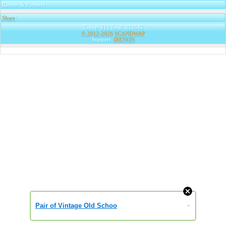
Banner & Partners
Share
|
Today: 31 | Total: 313645
© 2012-2026
SCANDWAP
Support:
IRENON
Pair of Vintage Old Schoo
»