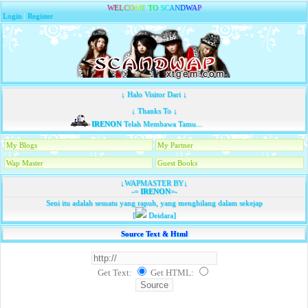
W
E
L
C
O
M
E
T
O
S
C
A
N
D
W
A
P
Login
|
Register
↓ Halo Visitor Dari ↓
↓ Thanks To ↓
IRENON
Telah Membawa Tamu...
My Blogs
My Partner
Wap Master
Guest Books
↓WAPMASTER BY↓
-=
IRENON
=-
Seni itu adalah sesuatu yang rapuh, yang menghilang dalam sekejap
[
Deidara]
Source Text & Html
Get Text:
Get HTML
: