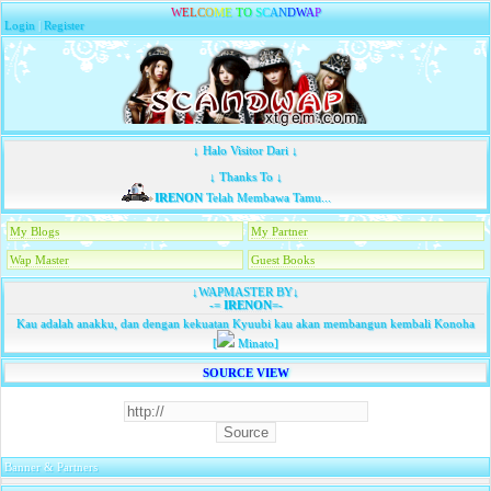
W
E
L
C
O
M
E
T
O
S
C
A
N
D
W
A
P
Login
|
Register
↓ Halo Visitor Dari ↓
↓ Thanks To ↓
IRENON
Telah Membawa Tamu...
My Blogs
My Partner
Wap Master
Guest Books
↓WAPMASTER BY↓
-=
IRENON
=-
Kau adalah anakku, dan dengan kekuatan Kyuubi kau akan membangun kembali Konoha
[
Minato]
SOURCE VIEW
Banner & Partners