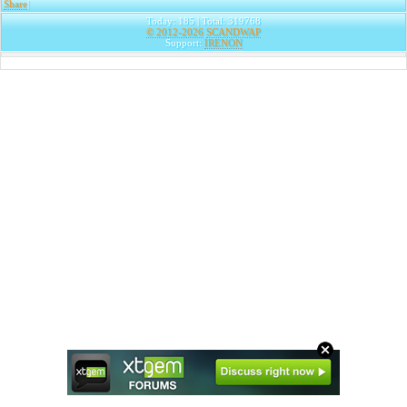
Share
|
Today: 185 | Total: 319768
© 2012-2026
SCANDWAP
Support:
IRENON