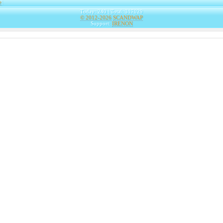
e
|
Today: 240 | Total: 317029
© 2012-2026
SCANDWAP
Support:
IRENON