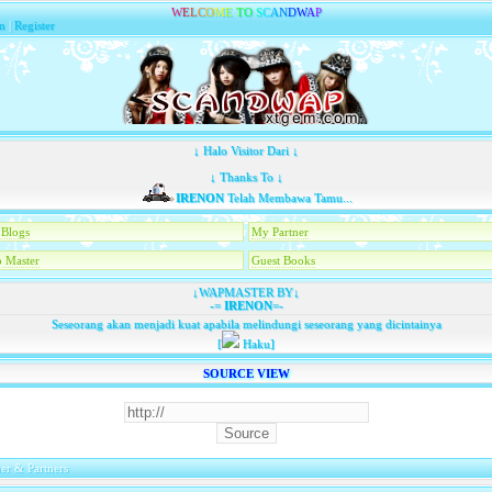
W
E
L
C
O
M
E
T
O
S
C
A
N
D
W
A
P
n
|
Register
↓ Halo Visitor Dari ↓
↓ Thanks To ↓
IRENON
Telah Membawa Tamu...
Blogs
My Partner
 Master
Guest Books
↓WAPMASTER BY↓
-=
IRENON
=-
Seseorang akan menjadi kuat apabila melindungi seseorang yang dicintainya
[
Haku]
SOURCE VIEW
er & Partners