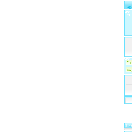
Logi
My 
Wap
Bann