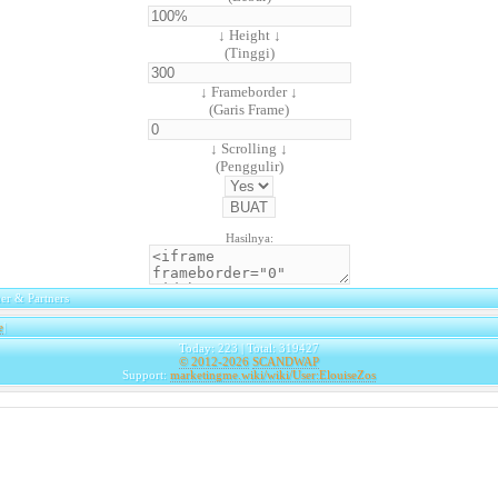
↓ Height ↓
(Tinggi)
↓ Frameborder ↓
(Garis Frame)
↓ Scrolling ↓
(Penggulir)
Hasilnya:
er & Partners
e
|
Today: 223 | Total: 319427
© 2012-2026
SCANDWAP
Support:
marketingme.wiki/wiki/User:ElouiseZos