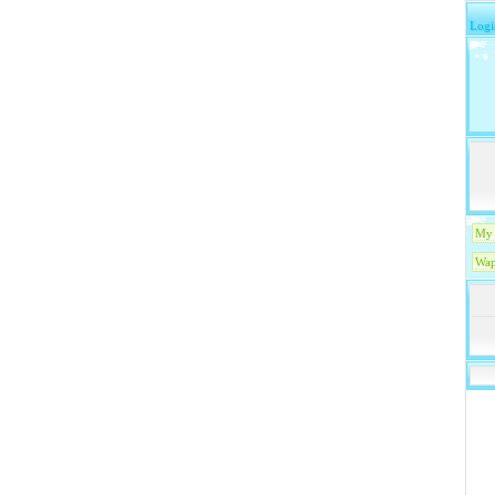
Logi
My 
Wap