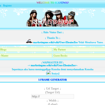
W
E
L
C
O
M
E
T
O
S
C
A
N
D
W
A
P
n
|
Register
↓ Halo Visitor Dari ↓
↓ Thanks To ↓
marketingme.wiki/wiki/User:ElouiseZos
Telah Membawa Tamu...
Blogs
My Partner
 Master
Guest Books
↓WAPMASTER BY↓
-=
marketingme.wiki/wiki/User:ElouiseZos
=-
Sepertinya aku harus meninggalkan Konoha demi menyelamatkan Konoha
[
Jiraiya]
I-FRAME GENERATOR
↓ Url Target ↓
(Target Url)
↓ Width ↓
(Lebar)