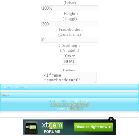
(Lebar)
↓ Height ↓
(Tinggi)
↓ Frameborder ↓
(Garis Frame)
↓ Scrolling ↓
(Penggulir)
Hasilnya:
Banner & Partners
Share
|
Today: 1091 | Total: 317704
© 2012-2026
SCANDWAP
Support:
IRENON