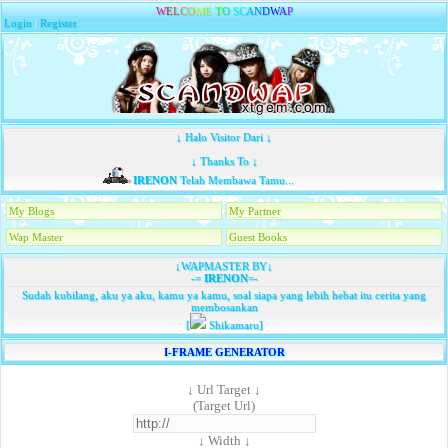
W
E
L
C
O
M
E
T
O
S
C
A
N
D
W
A
P
Login
|
Register
↓ Halo Visitor Dari ↓
↓ Thanks To ↓
IRENON
Telah Membawa Tamu...
My Blogs
My Partner
Wap Master
Guest Books
↓WAPMASTER BY↓
-=
IRENON
=-
Sudah kubilang, aku ya aku, kamu ya kamu, soal siapa yang lebih hebat itu cerita yang
membosankan
[
Shikamaru]
I-FRAME GENERATOR
↓ Url Target ↓
(Target Url)
↓ Width ↓