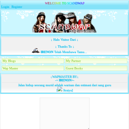
W
E
L
C
O
M
E
T
O
S
C
A
N
D
W
A
P
Login
|
Register
↓ Halo Visitor Dari ↓
↓ Thanks To ↓
IRENON
Telah Membawa Tamu...
My Blogs
My Partner
Wap Master
Guest Books
↓WAPMASTER BY↓
-=
IRENON
=-
Jalan hidup seorang murid adalah warisan dan estimasi dari sang guru
[
Jiraiya]