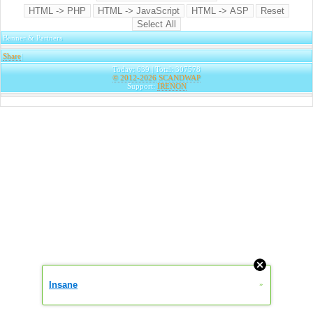
Banner & Partners
Share
|
Today: 639 | Total: 307578
© 2012-2026
SCANDWAP
Support:
IRENON
Insane
»