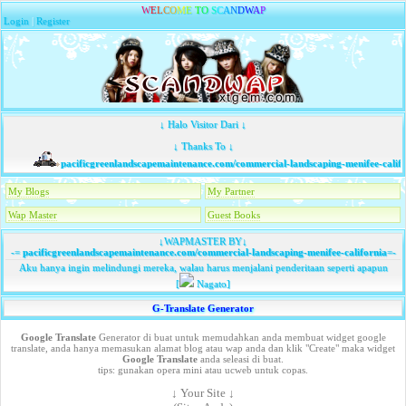
W
E
L
C
O
M
E
T
O
S
C
A
N
D
W
A
P
Login
|
Register
↓ Halo Visitor Dari ↓
↓ Thanks To ↓
pacificgreenlandscapemaintenance.com/commercial-landscaping-menifee-califo
My Blogs
My Partner
Wap Master
Guest Books
↓WAPMASTER BY↓
-=
pacificgreenlandscapemaintenance.com/commercial-landscaping-menifee-california
=-
Aku hanya ingin melindungi mereka, walau harus menjalani penderitaan seperti apapun
[
Nagato]
G-Translate Generator
Google Translate
Generator di buat untuk memudahkan anda membuat widget google
translate, anda hanya memasukan alamat blog atau wap anda dan klik "Create" maka widget
Google Translate
anda seleasi di buat.
tips: gunakan opera mini atau ucweb untuk copas.
↓ Your Site ↓