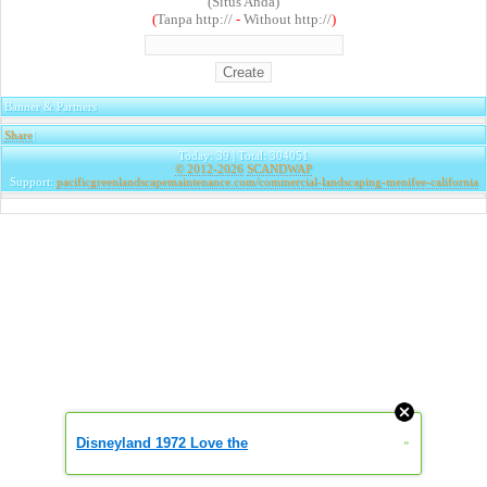
(Situs Anda)
(
Tanpa http://
-
Without http://
)
Banner & Partners
Share
|
Today: 39 | Total: 304051
© 2012-2026
SCANDWAP
Support:
pacificgreenlandscapemaintenance.com/commercial-landscaping-menifee-california
Disneyland 1972 Love the
»