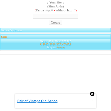
↓ Your Site ↓
(Situs Anda)
(
Tanpa http://
-
Without http://
)
Banner & Partners
Share
|
Today: 230 | Total: 303963
© 2012-2026
SCANDWAP
Support:
irenon
Pair of Vintage Old Schoo
»