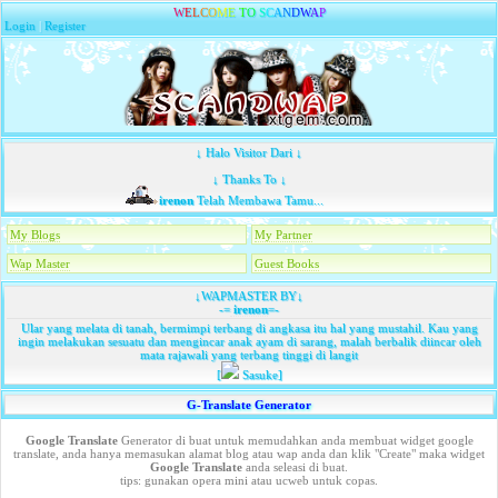
W
E
L
C
O
M
E
T
O
S
C
A
N
D
W
A
P
Login
|
Register
↓ Halo Visitor Dari ↓
↓ Thanks To ↓
irenon
Telah Membawa Tamu...
My Blogs
My Partner
Wap Master
Guest Books
↓WAPMASTER BY↓
-=
irenon
=-
Ular yang melata di tanah, bermimpi terbang di angkasa itu hal yang mustahil. Kau yang
ingin melakukan sesuatu dan mengincar anak ayam di sarang, malah berbalik diincar oleh
mata rajawali yang terbang tinggi di langit
[
Sasuke]
G-Translate Generator
Google Translate
Generator di buat untuk memudahkan anda membuat widget google
translate, anda hanya memasukan alamat blog atau wap anda dan klik "Create" maka widget
Google Translate
anda seleasi di buat.
tips: gunakan opera mini atau ucweb untuk copas.