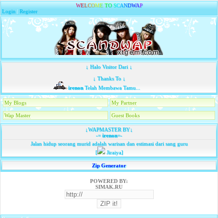
W
E
L
C
O
M
E
T
O
S
C
A
N
D
W
A
P
Login
|
Register
↓ Halo Visitor Dari ↓
↓ Thanks To ↓
irenon
Telah Membawa Tamu...
My Blogs
My Partner
Wap Master
Guest Books
↓WAPMASTER BY↓
-=
irenon
=-
Jalan hidup seorang murid adalah warisan dan estimasi dari sang guru
[
Jiraiya]
Zip Generator
POWERED BY:
SIMAK.RU