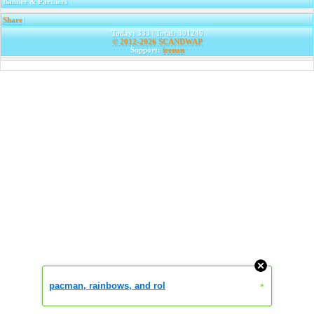
Banner & Partners
Share
|
Today: 333 | Total: 301246
© 2012-2026
SCANDWAP
Support:
irenon
pacman, rainbows, and rol
»