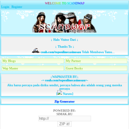
W
E
L
C
O
M
E
T
O
S
C
A
N
D
W
A
P
Login
|
Register
↓ Halo Visitor Dari ↓
↓ Thanks To ↓
coub.com/toponlinecasinosau
Telah Membawa Tamu...
My Blogs
My Partner
Wap Master
Guest Books
↓WAPMASTER BY↓
-=
coub.com/toponlinecasinosau
=-
Aku harus percaya pada diriku sendiri, percaya bahwa aku adalah orang yang mereka
percaya
[
Naruto]
Zip Generator
POWERED BY:
SIMAK.RU