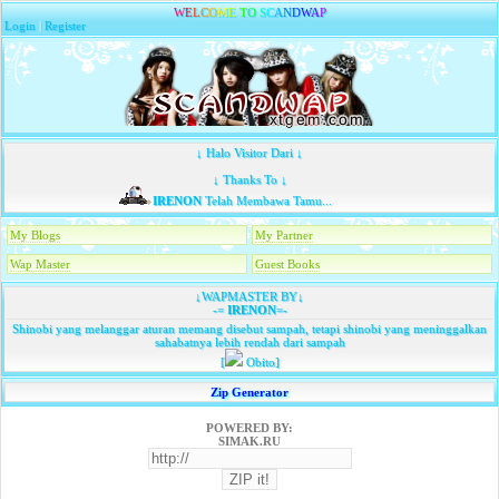
W
E
L
C
O
M
E
T
O
S
C
A
N
D
W
A
P
Login
|
Register
↓ Halo Visitor Dari ↓
↓ Thanks To ↓
IRENON
Telah Membawa Tamu...
My Blogs
My Partner
Wap Master
Guest Books
↓WAPMASTER BY↓
-=
IRENON
=-
Shinobi yang melanggar aturan memang disebut sampah, tetapi shinobi yang meninggalkan
sahabatnya lebih rendah dari sampah
[
Obito]
Zip Generator
POWERED BY:
SIMAK.RU