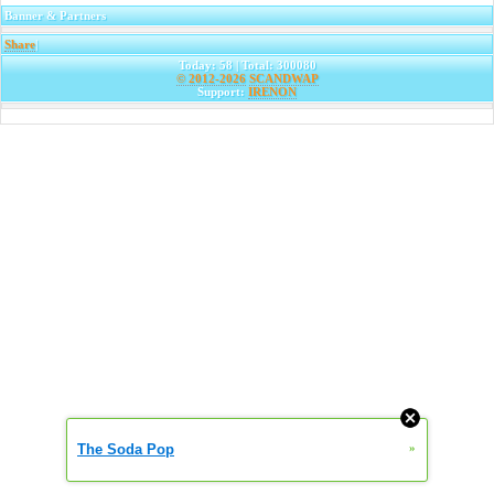
Banner & Partners
Share
|
Today: 58 | Total: 300080
© 2012-2026
SCANDWAP
Support:
IRENON
The Soda Pop
»