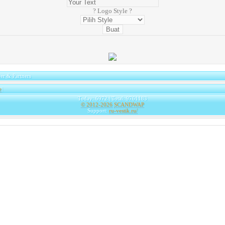
? Logo Style ?
er & Partners
e
|
Today: 6972 | Total: 9761183
© 2012-2026
SCANDWAP
Support:
ru-vestik.ru/