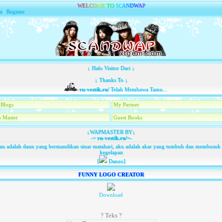
W
E
L
C
O
M
E
T
O
S
C
A
N
D
W
A
P
n
|
Register
↓ Halo Visitor Dari ↓
↓ Thanks To ↓
ru-vestik.ru/
Telah Membawa Tamu...
Blogs
My Partner
 Master
Guest Books
↓WAPMASTER BY↓
-=
ru-vestik.ru/
=-
au adalah daun yang bermandikan sinar matahari, aku adalah akar yang tumbuh dan membusuk 
kegelapan
[
Danzo]
FUNNY LOGO CREATOR
Download
? Teks ?