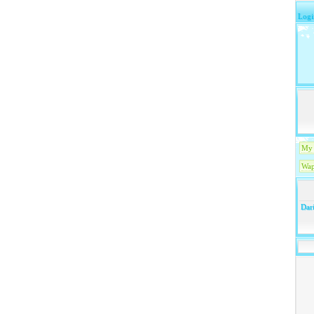
Logi
My 
Wap
Dari