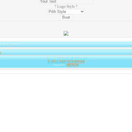
? Logo Style ?
er & Partners
e
|
Today: 6276 | Total: 9753199
© 2012-2026
SCANDWAP
Support:
IRENON