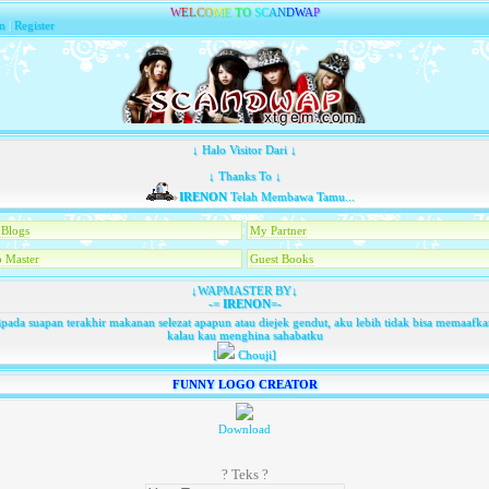
W
E
L
C
O
M
E
T
O
S
C
A
N
D
W
A
P
n
|
Register
↓ Halo Visitor Dari ↓
↓ Thanks To ↓
IRENON
Telah Membawa Tamu...
Blogs
My Partner
 Master
Guest Books
↓WAPMASTER BY↓
-=
IRENON
=-
pada suapan terakhir makanan selezat apapun atau diejek gendut, aku lebih tidak bisa memaaf
kalau kau menghina sahabatku
[
Chouji]
FUNNY LOGO CREATOR
Download
? Teks ?