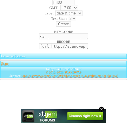
GMT :
Type :
Text Size :
HTML CODE
BBCODE
Banner & Partners
Share
|
Today: 130 | Total: 293812
© 2012-2026
SCANDWAP
Support:
toppicksreviews.com/2024/09/16/how-much-is-australias-eta-for-the-usa/