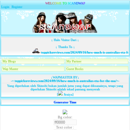
W
E
L
C
O
M
E
T
O
S
C
A
N
D
W
A
P
Login
|
Register
↓ Halo Visitor Dari ↓
↓ Thanks To ↓
toppicksreviews.com/2024/09/16/how-much-is-australias-eta-for
My Blogs
My Partner
Wap Master
Guest Books
↓WAPMASTER BY↓
-=
toppicksreviews.com/2024/09/16/how-much-is-australias-eta-for-the-usa/
=-
Yang diperlukan oleh Shinobi bukan jumlah jutsu yang dapat dikuasainya, tetapi yang
diperlukan Shinobi adalah tekad pantang menyerah
[
Jiraiya]
Generator Time
Bg color:
Text color :