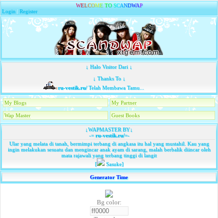
W
E
L
C
O
M
E
T
O
S
C
A
N
D
W
A
P
Login
|
Register
↓ Halo Visitor Dari ↓
↓ Thanks To ↓
ru-vestik.ru/
Telah Membawa Tamu...
My Blogs
My Partner
Wap Master
Guest Books
↓WAPMASTER BY↓
-=
ru-vestik.ru/
=-
Ular yang melata di tanah, bermimpi terbang di angkasa itu hal yang mustahil. Kau yang
ingin melakukan sesuatu dan mengincar anak ayam di sarang, malah berbalik diincar oleh
mata rajawali yang terbang tinggi di langit
[
Sasuke]
Generator Time
Bg color: