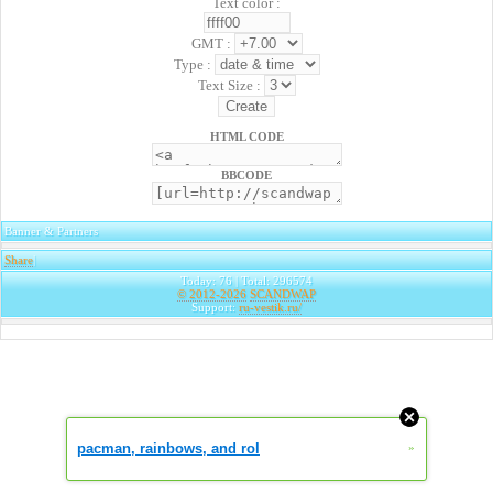
Text color :
GMT :
Type :
Text Size :
HTML CODE
BBCODE
Banner & Partners
Share
|
Today: 76 | Total: 296574
© 2012-2026
SCANDWAP
Support:
ru-vestik.ru/
pacman, rainbows, and rol
»