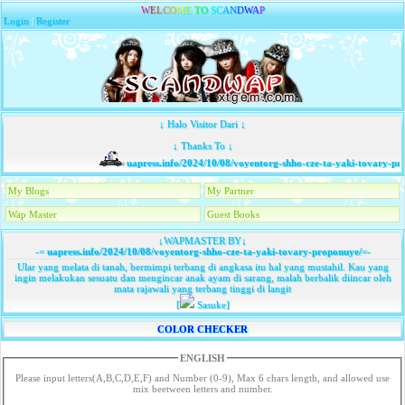
W
E
L
C
O
M
E
T
O
S
C
A
N
D
W
A
P
Login
|
Register
↓ Halo Visitor Dari ↓
↓ Thanks To ↓
uapress.info/2024/10/08/voyentorg-shho-cze-ta-yaki-tovary-pro
My Blogs
My Partner
Wap Master
Guest Books
↓WAPMASTER BY↓
-=
uapress.info/2024/10/08/voyentorg-shho-cze-ta-yaki-tovary-proponuye/
=-
Ular yang melata di tanah, bermimpi terbang di angkasa itu hal yang mustahil. Kau yang
ingin melakukan sesuatu dan mengincar anak ayam di sarang, malah berbalik diincar oleh
mata rajawali yang terbang tinggi di langit
[
Sasuke]
COLOR CHECKER
ENGLISH
Please input letters(A,B,C,D,E,F) and Number (0-9), Max 6 chars length, and allowed use
mix beetween letters and number.