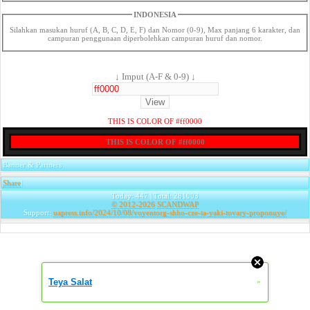
INDONESIA
Silahkan masukan huruf (A, B, C, D, E, F) dan Nomor (0-9), Max panjang 6 karakter, dan
campuran penggunaan diperbolehkan campuran huruf dan nomor.
↓ Imput (A-F & 0-9) ↓
THIS IS COLOR OF #ff0000
THIS IS COLOR OF #ff0000
Banner & Partners
Share
|
Today: 447 | Total: 281003
© 2012-2026
SCANDWAP
Support:
uapress.info/2024/10/08/voyentorg-shho-cze-ta-yaki-tovary-proponuye/
Teya Salat
»