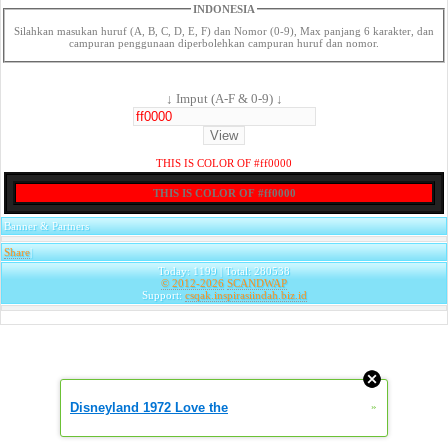
INDONESIA
Silahkan masukan huruf (A, B, C, D, E, F) dan Nomor (0-9), Max panjang 6 karakter, dan
campuran penggunaan diperbolehkan campuran huruf dan nomor.
↓ Imput (A-F & 0-9) ↓
THIS IS COLOR OF #ff0000
THIS IS COLOR OF #ff0000
Banner & Partners
Share
|
Today: 1199 | Total: 280538
© 2012-2026
SCANDWAP
Support:
csqak.inspirasiindah.biz.id
Disneyland 1972 Love the
»