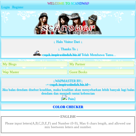
W
E
L
C
O
M
E
T
O
S
C
A
N
D
W
A
P
Login
|
Register
↓ Halo Visitor Dari ↓
↓ Thanks To ↓
csqak.inspirasiindah.biz.id
Telah Membawa Tamu...
My Blogs
My Partner
Wap Master
Guest Books
↓WAPMASTER BY↓
-=
csqak.inspirasiindah.biz.id
=-
Jika balas dendam disebut keadilan, maka keadilan akan menyebarkan lebih banyak lagi balas
dendam dan menjadi rantai kebencian
[
Pain]
COLOR CHECKER
ENGLISH
Please input letters(A,B,C,D,E,F) and Number (0-9), Max 6 chars length, and allowed use
mix beetween letters and number.