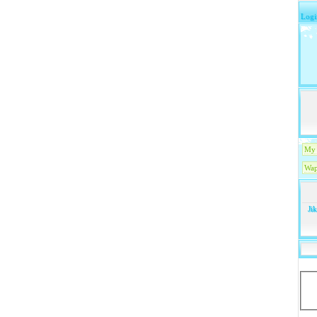
Logi
My 
Wap
Ji