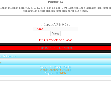
INDONESIA
lahkan masukan huruf (A, B, C, D, E, F) dan Nomor (0-9), Max panjang 6 karakter, dan campu
penggunaan diperbolehkan campuran huruf dan nomor.
↓ Imput (A-F & 0-9) ↓
THIS IS COLOR OF #ff0000
THIS IS COLOR OF #ff0000
er & Partners
e
|
Today: 212 | Total: 279269
© 2012-2026
SCANDWAP
Support:
IRENON