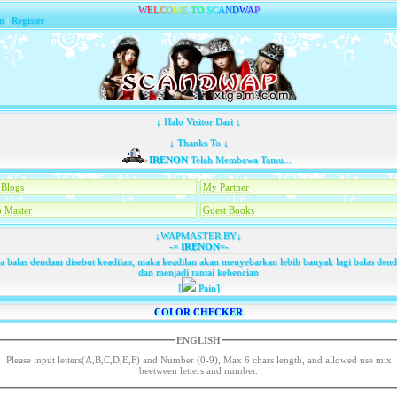
W
E
L
C
O
M
E
T
O
S
C
A
N
D
W
A
P
n
|
Register
↓ Halo Visitor Dari ↓
↓ Thanks To ↓
IRENON
Telah Membawa Tamu...
Blogs
My Partner
 Master
Guest Books
↓WAPMASTER BY↓
-=
IRENON
=-
ka balas dendam disebut keadilan, maka keadilan akan menyebarkan lebih banyak lagi balas den
dan menjadi rantai kebencian
[
Pain]
COLOR CHECKER
ENGLISH
Please input letters(A,B,C,D,E,F) and Number (0-9), Max 6 chars length, and allowed use mix
beetween letters and number.