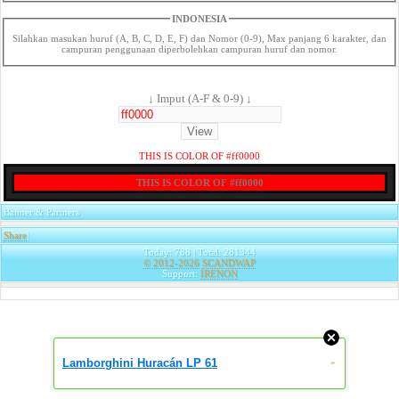
INDONESIA
Silahkan masukan huruf (A, B, C, D, E, F) dan Nomor (0-9), Max panjang 6 karakter, dan
campuran penggunaan diperbolehkan campuran huruf dan nomor.
↓ Imput (A-F & 0-9) ↓
THIS IS COLOR OF #ff0000
THIS IS COLOR OF #ff0000
Banner & Partners
Share
|
Today: 788 | Total: 281344
© 2012-2026
SCANDWAP
Support:
IRENON
Lamborghini Huracán LP 61
»