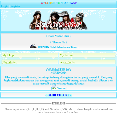
W
E
L
C
O
M
E
T
O
S
C
A
N
D
W
A
P
Login
|
Register
↓ Halo Visitor Dari ↓
↓ Thanks To ↓
IRENON
Telah Membawa Tamu...
My Blogs
My Partner
Wap Master
Guest Books
↓WAPMASTER BY↓
-=
IRENON
=-
Ular yang melata di tanah, bermimpi terbang di angkasa itu hal yang mustahil. Kau yang
ingin melakukan sesuatu dan mengincar anak ayam di sarang, malah berbalik diincar oleh
mata rajawali yang terbang tinggi di langit
[
Sasuke]
COLOR CHECKER
ENGLISH
Please input letters(A,B,C,D,E,F) and Number (0-9), Max 6 chars length, and allowed use
mix beetween letters and number.