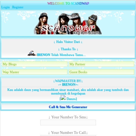
W
E
L
C
O
M
E
T
O
S
C
A
N
D
W
A
P
Login
|
Register
↓ Halo Visitor Dari ↓
↓ Thanks To ↓
IRENON
Telah Membawa Tamu...
My Blogs
My Partner
Wap Master
Guest Books
↓WAPMASTER BY↓
-=
IRENON
=-
Kau adalah daun yang bermandikan sinar matahari, aku adalah akar yang tumbuh dan
membusuk di kegelapan
[
Danzo]
Call & Sms Me Generator
↓ Your Number To Sms↓
↓ Your Number To Call↓