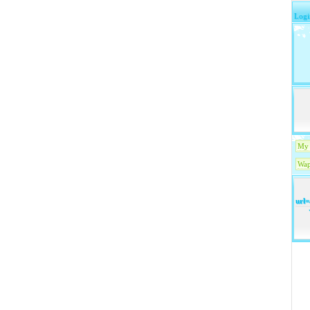
Logi
My 
Wap
url