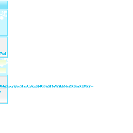
WVzLm9yZy8/VVJMPXd3dy5yZXBhaXJteXdpbmRvd3NhbmRkb29ycy5jby51ayUyRnB1dG5l
b29ycy5jby51ayUyRnB1dG5leS13aW5kb3dyZXBhaXIlMkY
=-
n