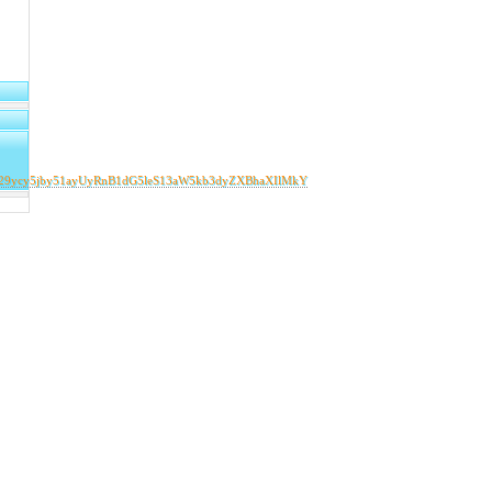
9ycy5jby51ayUyRnB1dG5leS13aW5kb3dyZXBhaXIlMkY