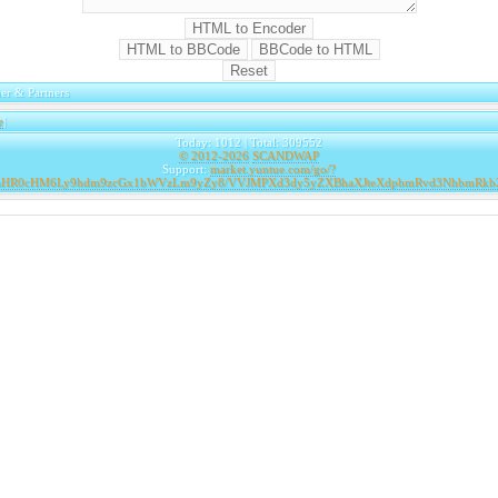
er & Partners
e
|
Today: 1012 | Total: 309552
© 2012-2026
SCANDWAP
Support:
market.yuntue.com/go/?
=aHR0cHM6Ly9hdm9zcGx1bWVzLm9yZy8/VVJMPXd3dy5yZXBhaXJteXdpbmRvd3NhbmRkb2