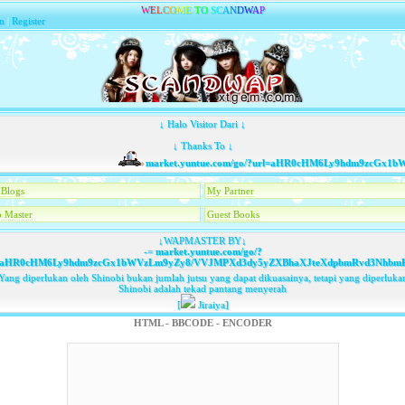
W
E
L
C
O
M
E
T
O
S
C
A
N
D
W
A
P
n
|
Register
↓ Halo Visitor Dari ↓
↓ Thanks To ↓
market.yuntue.com/go/?url=aHR0cHM6Ly9hdm9zcGx1b
Blogs
My Partner
 Master
Guest Books
↓WAPMASTER BY↓
-=
market.yuntue.com/go/?
=aHR0cHM6Ly9hdm9zcGx1bWVzLm9yZy8/VVJMPXd3dy5yZXBhaXJteXdpbmRvd3NhbmRk
Yang diperlukan oleh Shinobi bukan jumlah jutsu yang dapat dikuasainya, tetapi yang diperluka
Shinobi adalah tekad pantang menyerah
[
Jiraiya]
HTML - BBCODE - ENCODER