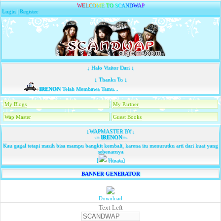
W
E
L
C
O
M
E
T
O
S
C
A
N
D
W
A
P
Login
|
Register
↓ Halo Visitor Dari ↓
↓ Thanks To ↓
IRENON
Telah Membawa Tamu...
My Blogs
My Partner
Wap Master
Guest Books
↓WAPMASTER BY↓
-=
IRENON
=-
Kau gagal tetapi masih bisa mampu bangkit kembali, karena itu menurutku arti dari kuat yang
sebenarnya
[
Hinata]
BANNER GENERATOR
Download
Text Left