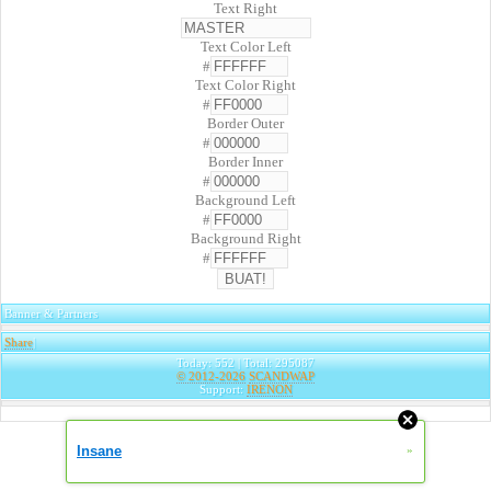
Text Right
Text Color Left
#
Text Color Right
#
Border Outer
#
Border Inner
#
Background Left
#
Background Right
#
Banner & Partners
Share
|
Today: 552 | Total: 295087
© 2012-2026
SCANDWAP
Support:
IRENON
Insane
»