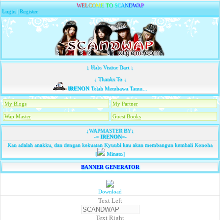
W
E
L
C
O
M
E
T
O
S
C
A
N
D
W
A
P
Login
|
Register
↓ Halo Visitor Dari ↓
↓ Thanks To ↓
IRENON
Telah Membawa Tamu...
My Blogs
My Partner
Wap Master
Guest Books
↓WAPMASTER BY↓
-=
IRENON
=-
Kau adalah anakku, dan dengan kekuatan Kyuubi kau akan membangun kembali Konoha
[
Minato]
BANNER GENERATOR
Download
Text Left
Text Right