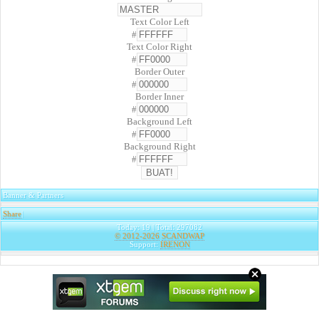
Text Color Left
#
Text Color Right
#
Border Outer
#
Border Inner
#
Background Left
#
Background Right
#
Banner & Partners
Share
|
Today: 19 | Total: 297082
© 2012-2026
SCANDWAP
Support:
IRENON