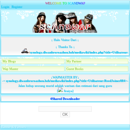
W
E
L
C
O
M
E
T
O
S
C
A
N
D
W
A
P
Login
|
Register
↓ Halo Visitor Dari ↓
↓ Thanks To ↓
synology.diwanbroroazhon.bzh/mediawiki/index.php?title=Utilisateur:
My Blogs
My Partner
Wap Master
Guest Books
↓WAPMASTER BY↓
-=
synology.diwanbroroazhon.bzh/mediawiki/index.php?title=Utilisateur:ReedJoiner884
=-
Jalan hidup seorang murid adalah warisan dan estimasi dari sang guru
[
Jiraiya]
4Shared Downloader
Banner & Partners