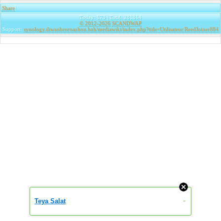
Share
|
Today: 173 | Total: 281814
© 2012-2026
SCANDWAP
Support:
synology.diwanbroroazhon.bzh/mediawiki/index.php?title=Utilisateur:ReedJoiner884
Teya Salat
»