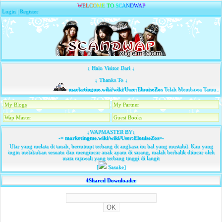
W
E
L
C
O
M
E
T
O
S
C
A
N
D
W
A
P
Login
|
Register
↓ Halo Visitor Dari ↓
↓ Thanks To ↓
marketingme.wiki/wiki/User:ElouiseZos
Telah Membawa Tamu...
My Blogs
My Partner
Wap Master
Guest Books
↓WAPMASTER BY↓
-=
marketingme.wiki/wiki/User:ElouiseZos
=-
Ular yang melata di tanah, bermimpi terbang di angkasa itu hal yang mustahil. Kau yang
ingin melakukan sesuatu dan mengincar anak ayam di sarang, malah berbalik diincar oleh
mata rajawali yang terbang tinggi di langit
[
Sasuke]
4Shared Downloader