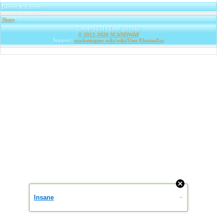
Banner & Partners
Share
|
Today: 1231 | Total: 281568
© 2012-2026
SCANDWAP
Support:
marketingme.wiki/wiki/User:ElouiseZos
Insane
»