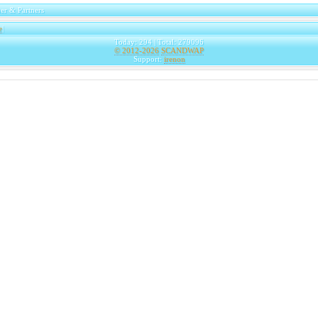
er & Partners
e
|
Today: 294 | Total: 279096
© 2012-2026
SCANDWAP
Support:
irenon