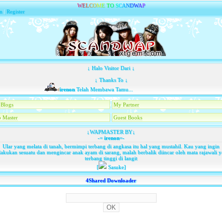
W
E
L
C
O
M
E
T
O
S
C
A
N
D
W
A
P
n
|
Register
↓ Halo Visitor Dari ↓
↓ Thanks To ↓
irenon
Telah Membawa Tamu...
Blogs
My Partner
 Master
Guest Books
↓WAPMASTER BY↓
-=
irenon
=-
Ular yang melata di tanah, bermimpi terbang di angkasa itu hal yang mustahil. Kau yang ingin
akukan sesuatu dan mengincar anak ayam di sarang, malah berbalik diincar oleh mata rajawali 
terbang tinggi di langit
[
Sasuke]
4Shared Downloader