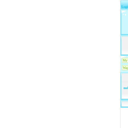
Logi
My 
Wap
mel