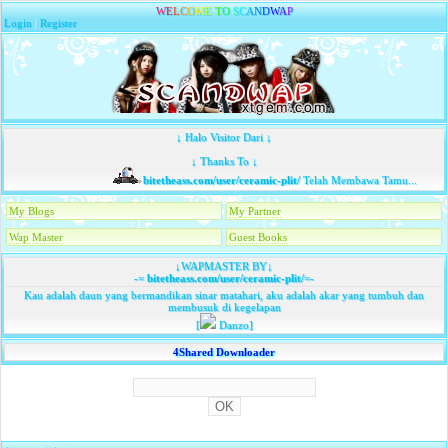
W
E
L
C
O
M
E
T
O
S
C
A
N
D
W
A
P
Login
|
Register
↓ Halo Visitor Dari ↓
↓ Thanks To ↓
bitetheass.com/user/ceramic-plit/
Telah Membawa Tamu...
My Blogs
My Partner
Wap Master
Guest Books
↓WAPMASTER BY↓
-=
bitetheass.com/user/ceramic-plit/
=-
Kau adalah daun yang bermandikan sinar matahari, aku adalah akar yang tumbuh dan
membusuk di kegelapan
[
Danzo]
4Shared Downloader