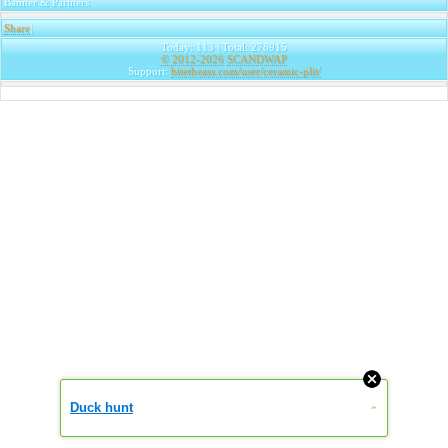
Banner & Partners
Share
|
Today: 113 | Total: 278915
© 2012-2026
SCANDWAP
Support:
bitetheass.com/user/ceramic-plit/
Duck hunt
»