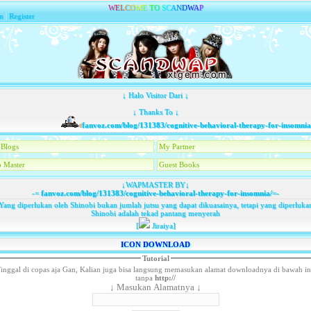
W
E
L
C
O
M
E
T
O
S
C
A
N
D
W
A
P
n
|
Register
↓ Halo Visitor Dari ↓
↓ Thanks To ↓
fanvoz.com/blog/131383/cognitive-behavioral-therapy-for-insomnia/
Tel
Blogs
My Partner
 Master
Guest Books
↓WAPMASTER BY↓
-=
fanvoz.com/blog/131383/cognitive-behavioral-therapy-for-insomnia/
=-
Yang diperlukan oleh Shinobi bukan jumlah jutsu yang dapat dikuasainya, tetapi yang diperluka
Shinobi adalah tekad pantang menyerah
[
Jiraiya]
ICON DOWNLOAD
Tutorial
inggal di copas aja Gan, Kalian juga bisa langsung memasukan alamat downloadnya di bawah in
tanpa
http://
↓ Masukan Alamatnya ↓