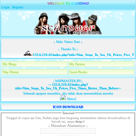
W
E
L
C
O
M
E
T
O
S
C
A
N
D
W
A
P
Login
|
Register
↓ Halo Visitor Dari ↓
↓ Thanks To ↓
133.6.219.42/index.php?title=Nine_Steps_To_Seo_Uk_Prices_Five_Tim
My Blogs
My Partner
Wap Master
Guest Books
↓WAPMASTER BY↓
-=
133.6.219.42/index.php?
title=Nine_Steps_To_Seo_Uk_Prices_Five_Times_Better_Than_Before
=-
Selemah apapun musuhku, aku tidak akan meremehkan mereka
[
Shino]
ICON DOWNLOAD
Tutorial
Tinggal di copas aja Gan, Kalian juga bisa langsung memasukan alamat downloadnya di
bawah ini, tanpa
http://
↓ Masukan Alamatnya ↓