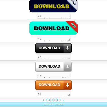
1
2
3
4
5
6
7
»
Banner & Partners