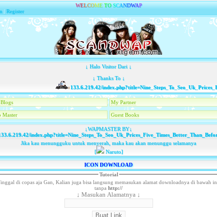
W
E
L
C
O
M
E
T
O
S
C
A
N
D
W
A
P
n
|
Register
↓ Halo Visitor Dari ↓
↓ Thanks To ↓
133.6.219.42/index.php?title=Nine_Steps_To_Seo_Uk_Prices_Fiv
Blogs
My Partner
 Master
Guest Books
↓WAPMASTER BY↓
33.6.219.42/index.php?title=Nine_Steps_To_Seo_Uk_Prices_Five_Times_Better_Than_Befo
Jika kau menungguku untuk menyerah, maka kau akan menunggu selamanya
[
Naruto]
ICON DOWNLOAD
Tutorial
inggal di copas aja Gan, Kalian juga bisa langsung memasukan alamat downloadnya di bawah in
tanpa
http://
↓ Masukan Alamatnya ↓