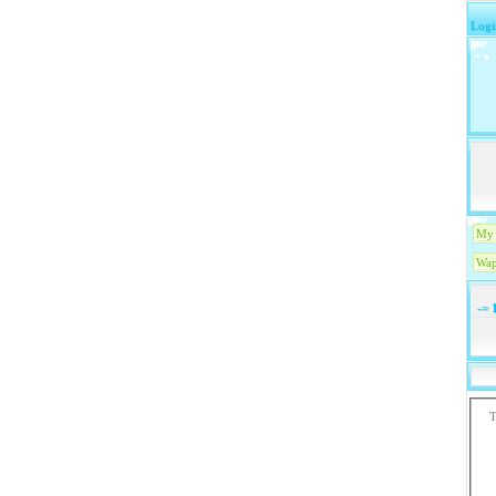
Logi
My 
Wap
-=
1
T