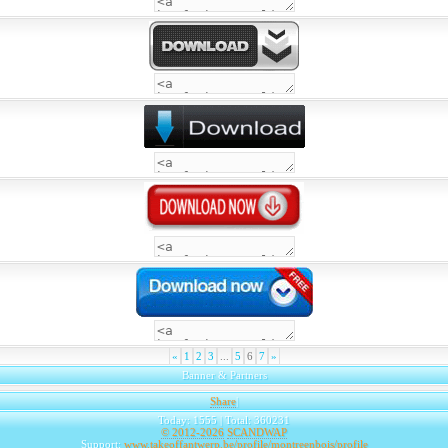
«
1
2
3
...
5
6
7
»
Banner & Partners
Share
|
Today: 1555 | Total: 360231
© 2012-2026
SCANDWAP
Support:
www.takeoffantwerp.be/profile/montreenbois/profile