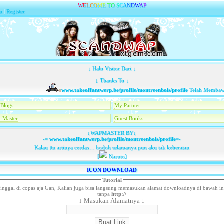
W
E
L
C
O
M
E
T
O
S
C
A
N
D
W
A
P
n
|
Register
↓ Halo Visitor Dari ↓
↓ Thanks To ↓
www.takeoffantwerp.be/profile/montreenbois/profile
Telah Membawa Ta
Blogs
My Partner
 Master
Guest Books
↓WAPMASTER BY↓
-=
www.takeoffantwerp.be/profile/montreenbois/profile
=-
Kalau itu artinya cerdas… bodoh selamanya pun aku tak keberatan
[
Naruto]
ICON DOWNLOAD
Tutorial
inggal di copas aja Gan, Kalian juga bisa langsung memasukan alamat downloadnya di bawah in
tanpa
http://
↓ Masukan Alamatnya ↓